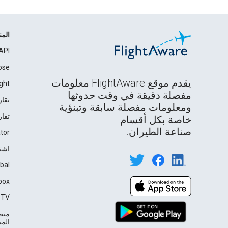
الم
API
ose
يقدم موقع FlightAware معلومات
ght
مفصلة دقيقة في وقت حدوثها
تقار
ومعلومات مفصلة سابقة وتبنؤية
تقار
خاصة بكل أقسام
صناعة الطيران.
tor
اشت
bal
box
TV℠
منصة
المباشرة