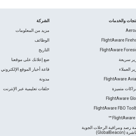
نتجات والخدمات
الشركة
Aero
مزيد من المعلومات
FlightAware Fireh
الوظائف
FlightAware Foresi
التاريخ
ير سريعة
ضع إعلانك على موقعنا
ير العملاء
قاعة أخبار الموقع الإلكتروني
FlightAware Avia
مدونة
راكات متميزة
حلقات تعليمية عبر الإنترنت
FlightAware Glo
FlightAware FBO Tool
FlightAware 
 رصد ومراقبة الرحلات الجوية
 (GlobalBeacon)