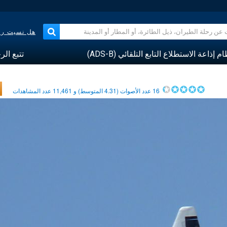
هل نسيت رقم
م إذاعة الاستطلاع التابع التلقائي (ADS-B)
تتبع الر
16
عدد الأصوات (
4.31
المتوسط) و
11,461
عدد المشاهدات