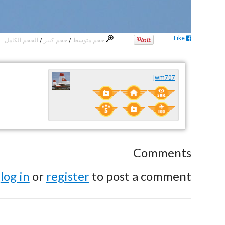
Like
حجم متوسط
/
حجم كبير
/
الحجم الكامل
jwm707
Comments
e
log in
or
register
to post a comment.