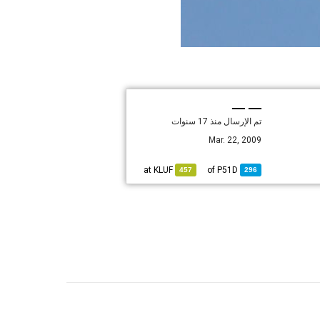
— —
تم الإرسال
منذ 17 سنوات
Mar. 22, 2009
KLUF
at
P51D
of
457
296