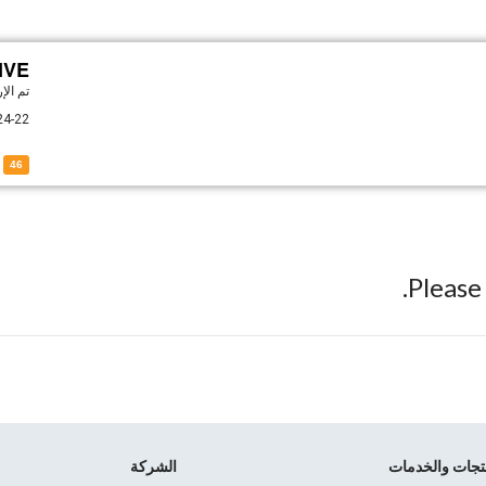
VE —
تم ال
24-22
of 9H-FIVE
46
Pleas
نتجات والخدمات
الشركة