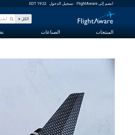
انضم إلى FlightAware
تسجيل الدخول
19:22 EDT
الكل
المنتجات
الصناعات
نظا