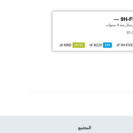
9H-FI
إرسال
منذ 4 سنوات
01-
KIND
at
A220
of
10731
259
المجتمع