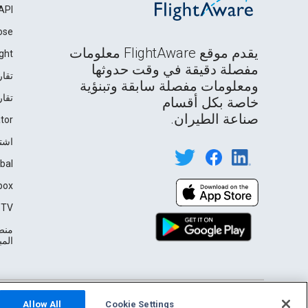
API
ose
يقدم موقع FlightAware معلومات
ght
مفصلة دقيقة في وقت حدوثها
تقار
ومعلومات مفصلة سابقة وتبنؤية
تقار
خاصة بكل أقسام
صناعة الطيران.
tor
اشت
bal
box
TV℠
منصة
المباشرة
English (USA)
Privacy
Terms of Use
2026 FlightAware
Allow All
Cookie Settings