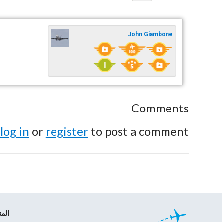
John Giambone
Comments
e
log in
or
register
to post a comment.
الم