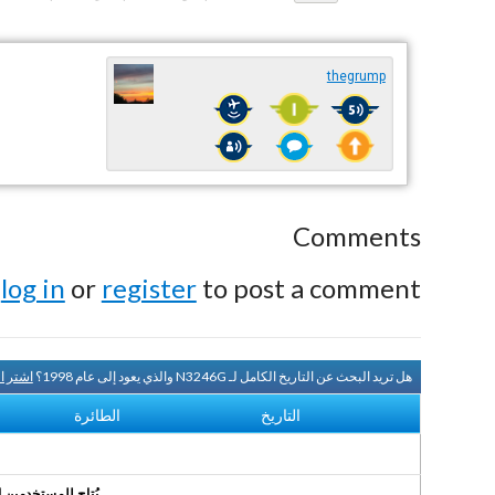
thegrump
Comments
e
log in
or
register
to post a comment.
هل تريد البحث عن التاريخ الكامل لـ N3246G والذي يعود إلى عام 1998؟
اشتر ا
التاريخ
الطائرة
يُتاح للمستخدمين الر