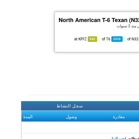
North American T-6 Texan (N
ل
منذ 2 سنوات
KFFZ
at
T6
of
542
2539
سجل النشاط
مغادرة
وصول
المدة
انضم إلينا