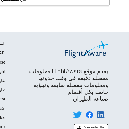
الم
API
ose
يقدم موقع FlightAware معلومات
ght
مفصلة دقيقة في وقت حدوثها
تقار
ومعلومات مفصلة سابقة وتبنؤية
تقار
خاصة بكل أقسام
صناعة الطيران.
tor
اشت
bal
box