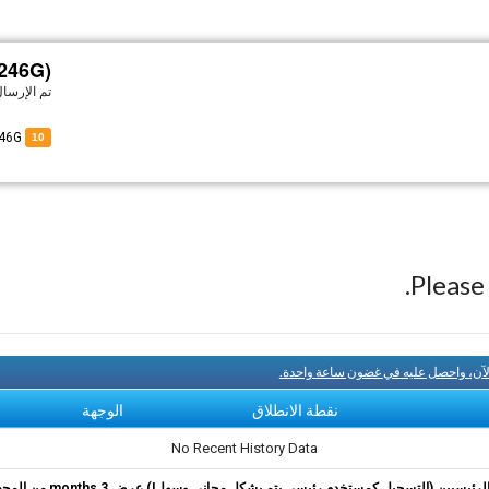
3246G)
تم الإرسا
of N3246G
10
Pleas
لآن، واحصل عليه في غضون ساعة واحدة.
نقطة الانطلاق
الوجهة
No Recent History Data
ئيسيين (التسجيل كمستخدم رئيسي يتم بشكل مجاني وسهل!) عرض 3 months من المحفوظات.