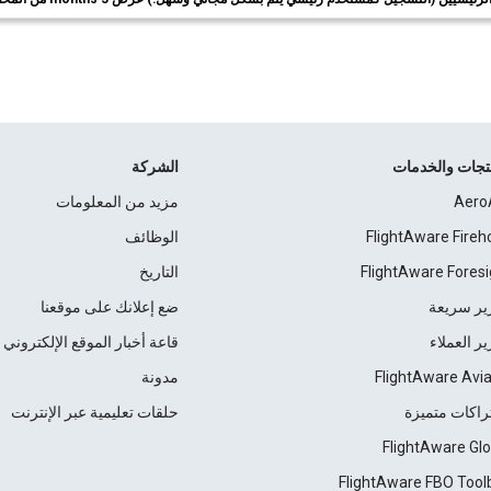
نتجات والخدمات
الشركة
Aero
مزيد من المعلومات
FlightAware Fireh
الوظائف
FlightAware Foresi
التاريخ
ير سريعة
ضع إعلانك على موقعنا
ير العملاء
قاعة أخبار الموقع الإلكتروني
FlightAware Avia
مدونة
راكات متميزة
حلقات تعليمية عبر الإنترنت
FlightAware Glo
FlightAware FBO Tool