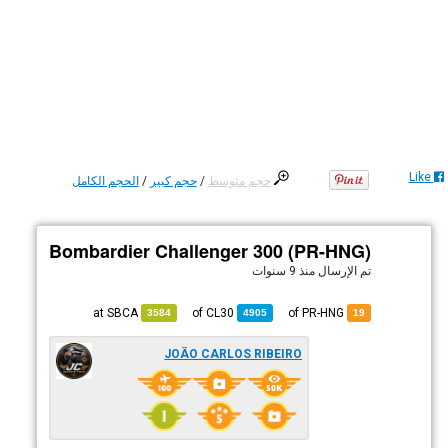
Like
حجم متوسط
/
حجم كبير
/
الحجم الكامل
Bombardier Challenger 300 (PR-HNG)
تم الإرسال
منذ 9 سنوات
SBCA
at
CL30
of
of PR-HNG
3584
4905
19
JOÃO CARLOS RIBEIRO