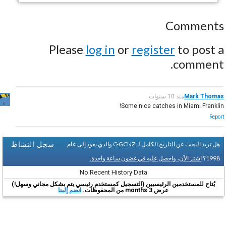
Comments
Please
log in
or
register
to post a
comment.
Mark Thomas
منذ 10 سنوات
Some nice catches in Miami Franklin!
Report
سجل النشاط
هل تريد البحث عن التاريخ الكامل لـ C-GCNZ والذي يعود إلى عام
1998؟
اشتر الآن، واحصل عليه في غضون ساعة واحدة.
No Recent History Data
يُتاح للمستخدمين الرئيسيين (التسجيل كمستخدم رئيسي يتم بشكل مجاني وسهل!)
عرض 3 months من المحفوظات.
انضم إلينا