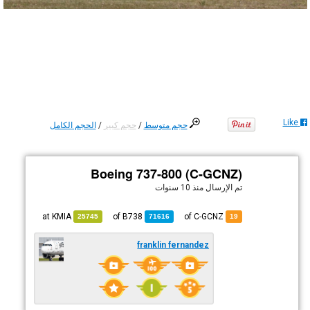
Like
حجم متوسط
/
حجم كبير
/
الحجم الكامل
Boeing 737-800 (C-GCNZ)
تم الإرسال
منذ 10 سنوات
KMIA
at
B738
of
of C-GCNZ
25745
71616
19
franklin fernandez