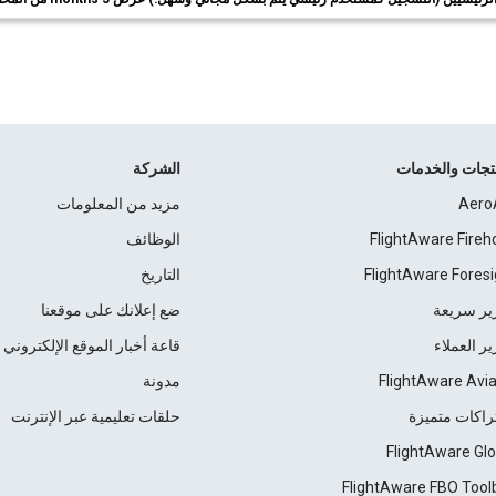
نتجات والخدمات
الشركة
Aero
مزيد من المعلومات
FlightAware Fireh
الوظائف
FlightAware Foresi
التاريخ
ير سريعة
ضع إعلانك على موقعنا
ير العملاء
قاعة أخبار الموقع الإلكتروني
FlightAware Avia
مدونة
راكات متميزة
حلقات تعليمية عبر الإنترنت
FlightAware Glo
FlightAware FBO Tool