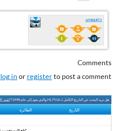
jpYAMATO
Comments
e
log in
or
register
to post a comment.
هل تريد البحث عن التاريخ الكامل لـ HL7516 والذي يعود إلى عام 1998؟
اشتر ال
التاريخ
الطائرة
يُتاح للمستخدمين الر