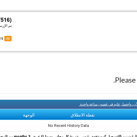
516)
تم الإر
of HL7516
42
Pleas
آن، واحصل عليه في غضون ساعة واحدة.
نقطة الانطلاق
الوجهة
No Recent History Data
ئيسيين (التسجيل كمستخدم رئيسي يتم بشكل مجاني وسهل!) عرض 3 months من المحفوظات.