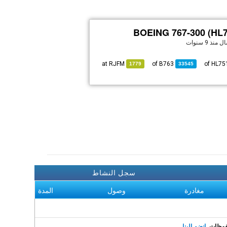
BOEING 767-300 (HL7
سال
منذ 9 سنوات
RJFM
at
B763
of
1779
33545
سجل النشاط
مغادرة
وصول
المدة
انضم إلينا