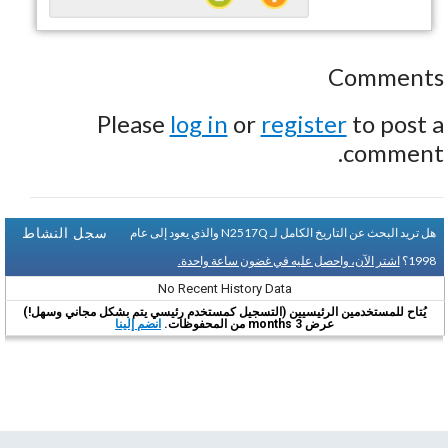
Comments
Please
log in
or
register
to post a
comment.
سجل النشاط
هل تريد البحث عن التاريخ الكامل لـ N2517Q والذي يعود إلى عام
1998؟
اشتر الآن، واحصل عليه في غضون ساعة واحدة.
No Recent History Data
يُتاح للمستخدمين الرئيسيين (التسجيل كمستخدم رئيسي يتم بشكل مجاني وسهل!)
عرض 3 months من المحفوظات.
انضم إلينا