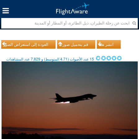
انشر هذا
قم بتحميل صورك
العودة إلى استعراض الصور
15
عدد الأصوات (
4.71
المتوسط) و
7,829
عدد المشاهدات