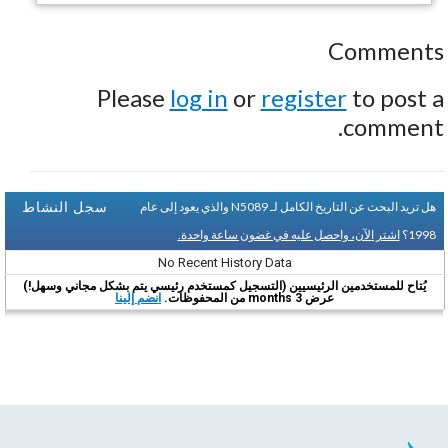
Comments
Please
log in
or
register
to post a
comment.
سجل النشاط
هل تريد البحث عن التاريخ الكامل لـ N5089 والذي يعود إلى عام
1998؟
اشتر الآن، واحصل عليه في غضون ساعة واحدة.
No Recent History Data
يُتاح للمستخدمين الرئيسيين (التسجيل كمستخدم رئيسي يتم بشكل مجاني وسهل!)
عرض 3 months من المحفوظات.
انضم إلينا