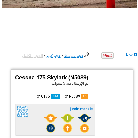
Like
حجم متوسط
/
حجم كبير
/
الحجم الكامل
Cessna 175 Skylark (N5089)
تم الإرسال
منذ 5 سنوات
C175
of
of N5089
314
10
justin mackie