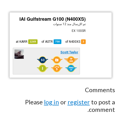
IAI Gulfstream G100 (N400XS)
تم الإرسال
منذ 12 سنوات
EX 100SR
KARR
at
ASTR
of
of N400XS
1249
758
3
Scott Taylor
Comments
Please
log in
or
register
to post a
comment.