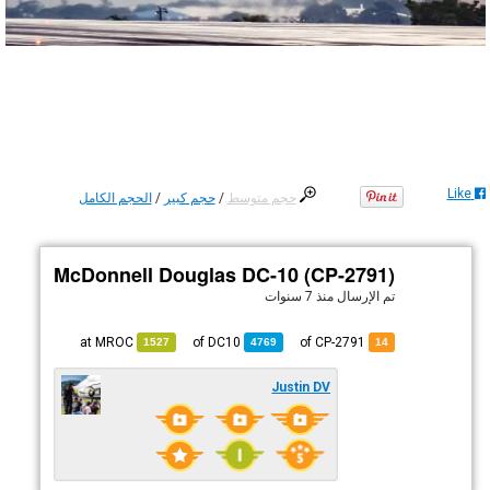
Like
حجم متوسط
/
حجم كبير
/
الحجم الكامل
McDonnell Douglas DC-10 (CP-2791)
تم الإرسال
منذ 7 سنوات
MROC
at
DC10
of
of CP-2791
1527
4769
14
Justin DV