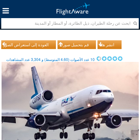
انشر هذا
قم بتحميل صورك
العودة إلى استعراض الصور
10
عدد الأصوات (
4.60
المتوسط) و
3,304
عدد المشاهدات