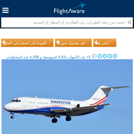
انشر هذا
قم بتحميل صورك
العودة إلى استعراض الصور
15
عدد الأصوات (
4.33
المتوسط) و
4,358
عدد المشاهدات