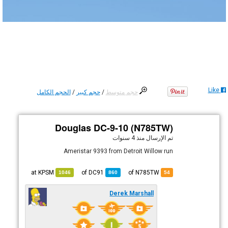
Like
حجم متوسط
/
حجم كبير
/
الحجم الكامل
Douglas DC-9-10 (N785TW)
تم الإرسال
منذ 4 سنوات
Ameristar 9393 from Detroit Willow run
KPSM
at
DC91
of
of N785TW
1046
860
54
Derek Marshall