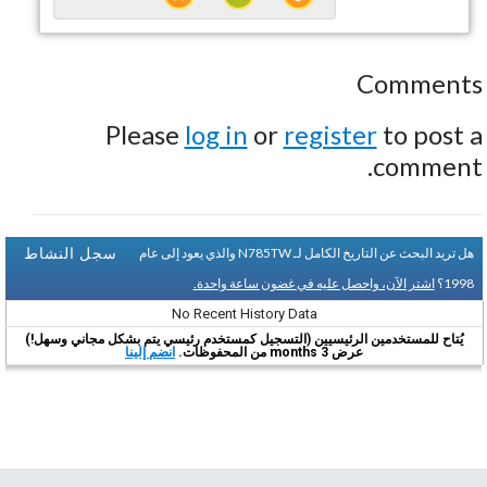
Comments
Please
log in
or
register
to post a
comment.
سجل النشاط
هل تريد البحث عن التاريخ الكامل لـ N785TW والذي يعود إلى عام
1998؟
اشتر الآن، واحصل عليه في غضون ساعة واحدة.
No Recent History Data
يُتاح للمستخدمين الرئيسيين (التسجيل كمستخدم رئيسي يتم بشكل مجاني وسهل!)
عرض 3 months من المحفوظات.
انضم إلينا