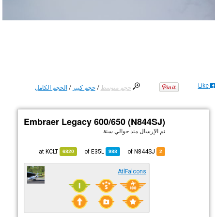
Like
حجم متوسط
/
حجم كبير
/
الحجم الكامل
Embraer Legacy 600/650 (N844SJ)
تم الإرسال
منذ حوالي سنة
KCLT
at
E35L
of
of N844SJ
6820
988
2
AtlFalcons