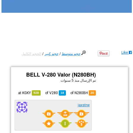
Like
حجم متوسط
/
حجم كبير
/
الحجم الكامل
BELL V-280 Valor (N280BH)
تم الإرسال
منذ 5 سنوات
KGKY
at
V280
of
of N280BH
928
18
20
jaxstrw