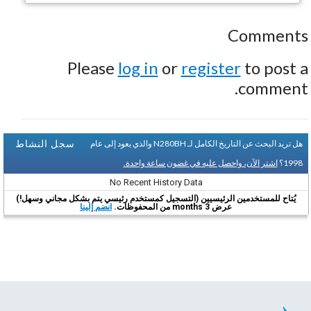
Comments
Please
log in
or
register
to post a
comment.
سجل النشاط
هل تريد البحث عن التاريخ الكامل لـ N280BH والذي يعود إلى عام
1998؟
اشتر الآن، واحصل عليه في غضون ساعة واحدة.
No Recent History Data
يُتاح للمستخدمين الرئيسيين (التسجيل كمستخدم رئيسي يتم بشكل مجاني وسهل!)
عرض 3 months من المحفوظات.
انضم إلينا