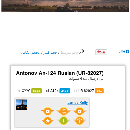
Like
حجم متوسط
/
حجم كبير
/
الحجم الكامل
Antonov An-124 Ruslan (UR-82027)
تم الإرسال
منذ 4 سنوات
CYYC
at
A124
of
of UR-82027
8923
2424
151
James Kelly