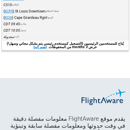
C510
الطائرة
(
KCPS
)
St Louis Downtown
نقطة الانطلاق
(
KCGI
)
Cape Girardeau Rgnl
الوجهة
CDT
09:45
مغادرة
CDT
10:05
وصول
مجدولة
المدة
يُتاح للمستخدمين الرئيسيين (التسجيل كمستخدم رئيسي يتم بشكل مجاني وسهل!)
عرض 3 months من المحفوظات.
انضم إلينا
يقدم موقع FlightAware معلومات مفصلة دقيقة
في وقت حدوثها ومعلومات مفصلة سابقة وتبنؤية