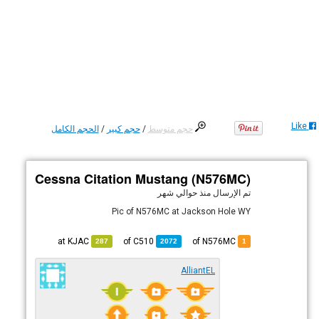
Like
حجم متوسط
/
حجم كبير
/
الحجم الكامل
Cessna Citation Mustang (N576MC)
تم الإرسال
منذ حوالي شهر
Pic of N576MC at Jackson Hole WY
KJAC
at
C510
of
of N576MC
287
2072
1
AlliantEL