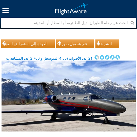
انشر هذا
قم بتحميل صورك
العودة إلى استعراض الصور
21
عدد الأصوات (
4.55
المتوسط) و
2,706
عدد المشاهدات