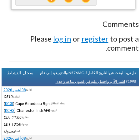
Comments
Please
log in
or
register
to post a
comment.
سجل النشاط
هل تريد البحث عن التاريخ الكامل لـ N576MC والذي يعود إلى عام
1998؟
اشتر الآن، واحصل عليه في غضون ساعة واحدة.
08-أغس-2026
التاريخ
C510
الطائرة
(
KCGI
)
Cape Girardeau Rgnl
نقطة الانطلاق
(
KCHS
)
Charleston Intl/AFB
الوجهة
CDT
11:00
مغادرة
EDT
13:50
وصول
مجدولة
المدة
08-أغس-2026
التاريخ