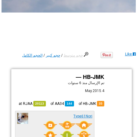
Like
حجم متوسط
/
حجم كبير
/
الحجم الكامل
HB-JMK —
تم الإرسال
منذ 6 سنوات
4.May.2015
RJAA
at
AA34
of
of HB-JMK
20113
144
35
Type61Nori