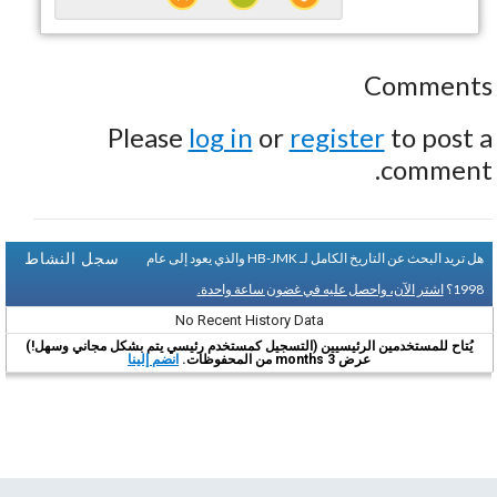
Comments
Please
log in
or
register
to post a
comment.
سجل النشاط
هل تريد البحث عن التاريخ الكامل لـ HB-JMK والذي يعود إلى عام
1998؟
اشتر الآن، واحصل عليه في غضون ساعة واحدة.
No Recent History Data
يُتاح للمستخدمين الرئيسيين (التسجيل كمستخدم رئيسي يتم بشكل مجاني وسهل!)
عرض 3 months من المحفوظات.
انضم إلينا