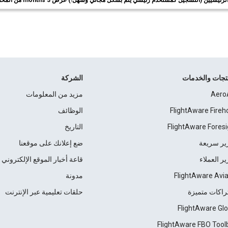
ئيسيين (التسجيل كمستخدم رئيسي يتم بشكل مجاني وسهل!) عرض 3 months من المحفوظات.
نتجات والخدمات
الشركة
Aero
مزيد من المعلومات
FlightAware Fireh
الوظائف
FlightAware Foresi
التاريخ
ير سريعة
ضع إعلانك على موقعنا
ير العملاء
قاعة أخبار الموقع الإلكتروني
FlightAware Avia
مدونة
راكات متميزة
حلقات تعليمية عبر الإنترنت
FlightAware Glo
FlightAware FBO Tool