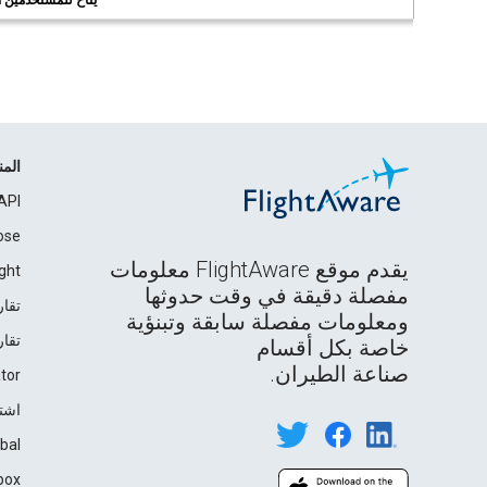
يُتاح للمستخدمين الر
الم
API
ose
يقدم موقع FlightAware معلومات
ght
مفصلة دقيقة في وقت حدوثها
تقار
ومعلومات مفصلة سابقة وتبنؤية
تقار
خاصة بكل أقسام
صناعة الطيران.
tor
اشت
bal
box