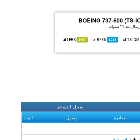
BOEING 737-600 (TS-I
إرسال
منذ 11 سنوات
LFRS
at
B736
of
of TS
1097
1028
سجل النشاط
مغادرة
وصول
المدة