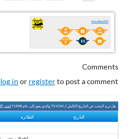
nicolas50
Comments
e
log in
or
register
to post a comment.
هل تريد البحث عن التاريخ الكامل لـ TS-IOM والذي يعود إلى عام 1998؟
اشتر ال
التاريخ
الطائرة