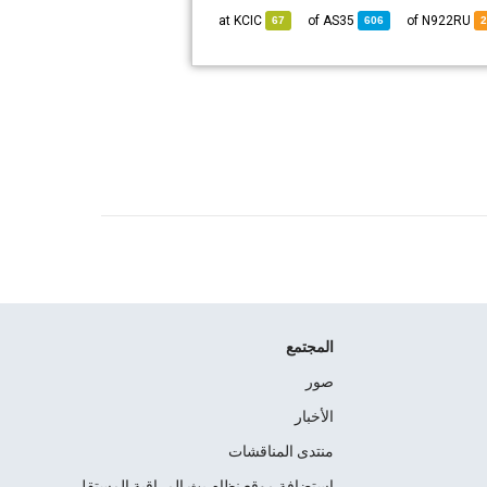
KCIC
at
AS35
of
of N922RU
67
606
المجتمع
صور
الأخبار
منتدى المناقشات
استضافة موقع نظام بث المراقبة المستقل