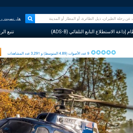
هل نسيت رقم
م إذاعة الاستطلاع التابع التلقائي (ADS-B)
تتبع الر
9
عدد الأصوات (
4.89
المتوسط) و
3,291
عدد المشاهدات