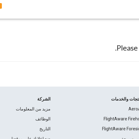
2
Pleas
نتجات والخدمات
الشركة
Aero
مزيد من المعلومات
FlightAware Fireh
الوظائف
FlightAware Foresi
التاريخ
ير سريعة
ضع إعلانك على موقعنا