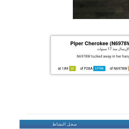
Piper Cherokee (N6978
الإرسال
منذ 17 سنوات
N6978W tucked away in her hang
1A9
at
P28A
of
of N6978W
11
17796
سجل النشاط