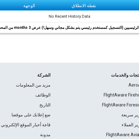
نقطة الانطلاق
الوجهة
No Recent History Data
ئيسيين (التسجيل كمستخدم رئيسي يتم بشكل مجاني وسهل!) عرض 3 months من المحفوظات.
نتجات والخدمات
الشركة
Aero
مزيد من المعلومات
FlightAware Fireh
الوظائف
FlightAware Foresi
التاريخ
ير سريعة
ضع إعلانك على موقعنا
ير العملاء
قاعة أخبار الموقع الإلكتروني
FlightAware Avia
مدونة