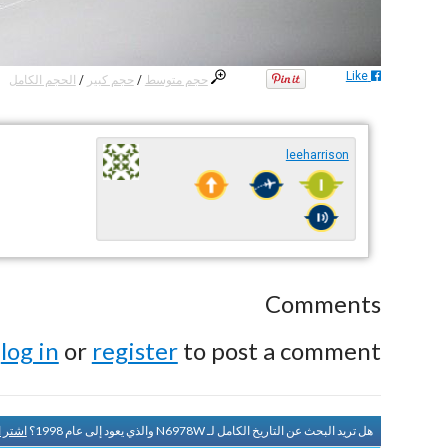
Like
حجم متوسط
/
حجم كبير
/
الحجم الكامل
leeharrison
Comments
e
log in
or
register
to post a comment.
هل تريد البحث عن التاريخ الكامل لـ N6978W والذي يعود إلى عام 1998؟
اشتر 