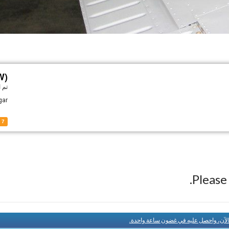
W)
تم 
ar.
7
Pleas
الآن، واحصل عليه في غضون ساعة واحدة.