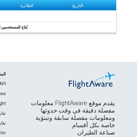
التاريخ
الطائرة
يُتاح للمستخدمين الر
الم
API
ose
يقدم موقع FlightAware معلومات
ght
مفصلة دقيقة في وقت حدوثها
تقار
ومعلومات مفصلة سابقة وتبنؤية
تقار
خاصة بكل أقسام
صناعة الطيران.
tor