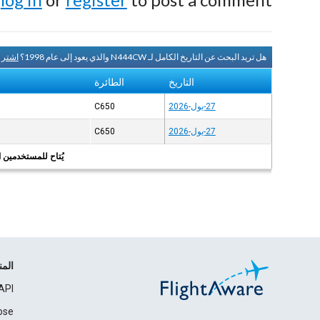
هل تريد البحث عن التاريخ الكامل لـ N444CW والذي يعود إلى عام 1998؟
اشتر 
التاريخ
الطائرة
27-يول-2026
C650
27-يول-2026
C650
يُتاح للمستخدمين الر
الم
API
ose