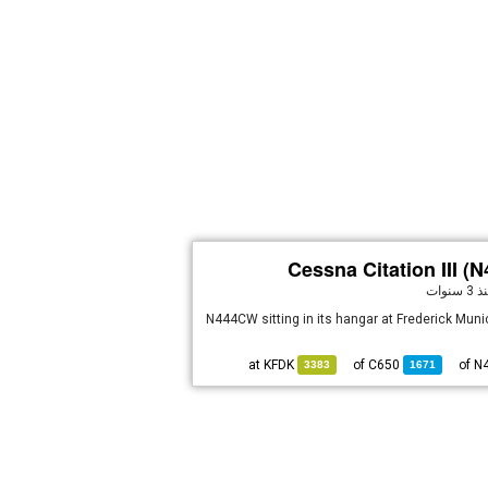
Cessna Citation III 
3 سنوات
N444CW sitting in its hangar at Frederick Munic
KFDK
at
C650
of
3383
1671