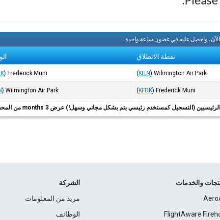
الآن، واحصل عليه في غضون ساعة واحدة.
نقطة الانطلاق
الو
DK
)
Frederick Muni
(
KILN
)
Wilmington Air Park
N
)
Wilmington Air Park
(
KFDK
)
Frederick Muni
ئيسيين (التسجيل كمستخدم رئيسي يتم بشكل مجاني وسهل!) عرض 3 months من المحفوظات.
نتجات والخدمات
الشركة
Aero
مزيد من المعلومات
FlightAware Fireh
الوظائف