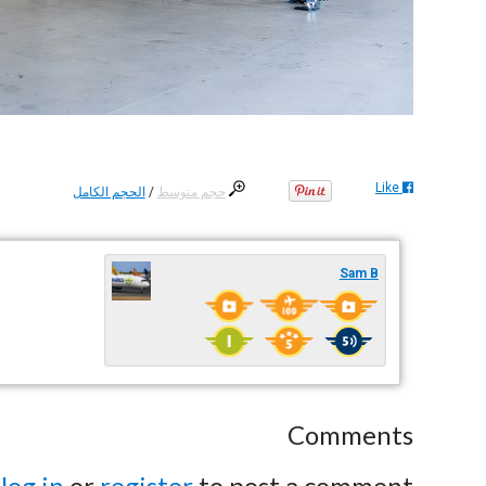
Like
حجم متوسط
/
الحجم الكامل
Sam B
Comments
e
log in
or
register
to post a comment.