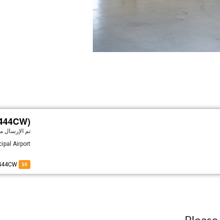
(N444CW)
تم الإرسال
منذ 
ipal Airport
of N444CW
10
Pleas