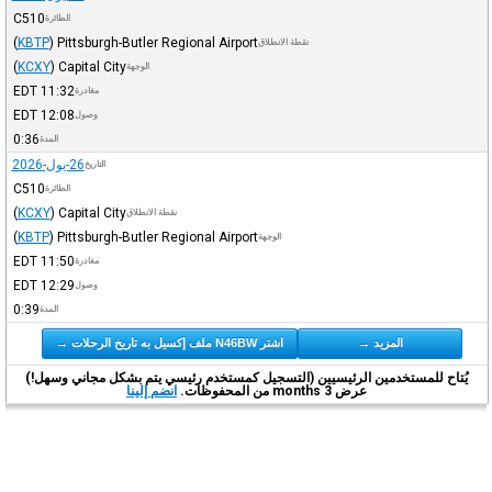
C510
الطائرة
(
KBTP
)
Pittsburgh-Butler Regional Airport
نقطة الانطلاق
(
KCXY
)
Capital City
الوجهة
EDT
11:32
مغادرة
EDT
12:08
وصول
0:36
المدة
26-يول-2026
التاريخ
C510
الطائرة
(
KCXY
)
Capital City
نقطة الانطلاق
(
KBTP
)
Pittsburgh-Butler Regional Airport
الوجهة
EDT
11:50
مغادرة
EDT
12:29
وصول
0:39
المدة
المزيد →
اشتر N46BW ملف إكسيل به تاريخ الرحلات →
يُتاح للمستخدمين الرئيسيين (التسجيل كمستخدم رئيسي يتم بشكل مجاني وسهل!)
عرض 3 months من المحفوظات.
انضم إلينا