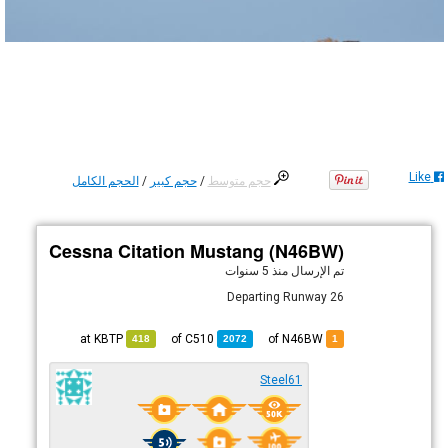
Like
حجم متوسط
/
حجم كبير
/
الحجم الكامل
Cessna Citation Mustang (N46BW)
تم الإرسال
منذ 5 سنوات
Departing Runway 26
KBTP
at
C510
of
of N46BW
418
2072
1
Steel61