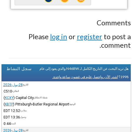
Comments
Please
log in
or
register
to post a
comment.
سجل النشاط
هل تريد البحث عن التاريخ الكامل لـ N46BW والذي يعود إلى عام
1998؟
اشتر الآن، واحصل عليه في غضون ساعة واحدة.
28-يول-2026
التاريخ
C510
الطائرة
(
KCXY
)
Capital City
نقطة الانطلاق
(
KBTP
)
Pittsburgh-Butler Regional Airport
الوجهة
EDT
12:52
مغادرة
EDT
13:36
وصول
0:44
المدة
28-يول-2026
التاريخ