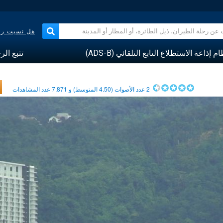
هل نسيت رقم
م إذاعة الاستطلاع التابع التلقائي (ADS-B)
تتبع الر
2
عدد الأصوات (
4.50
المتوسط) و
7,871
عدد المشاهدات