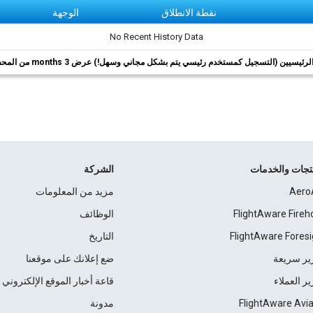
نقطة الانطلاق
الوجهة
No Recent History Data
ئيسيين (التسجيل كمستخدم رئيسي يتم بشكل مجاني وسهل!) عرض 3 months من المحفوظات.
نتجات والخدمات
الشركة
Aero
مزيد من المعلومات
FlightAware Fireh
الوظائف
FlightAware Foresi
التاريخ
ير سريعة
ضع إعلانك على موقعنا
ير العملاء
قاعة أخبار الموقع الإلكتروني
FlightAware Avia
مدونة