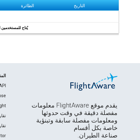
التاريخ
الطائرة
يُتاح للمستخدمين الر
الم
API
ose
يقدم موقع FlightAware معلومات
ght
مفصلة دقيقة في وقت حدوثها
تقار
ومعلومات مفصلة سابقة وتبنؤية
تقار
خاصة بكل أقسام
صناعة الطيران.
tor