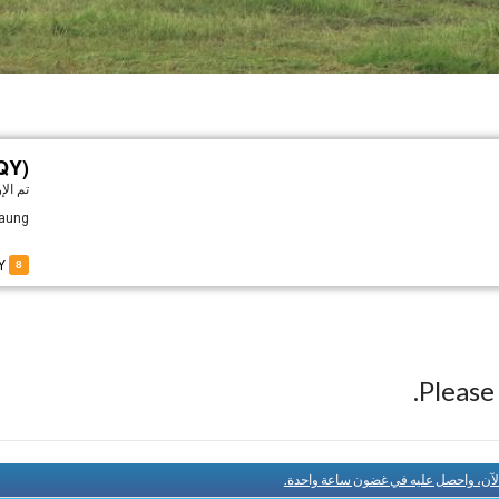
QY)
تم ال
Maung
of 9M-AQY
8
Pleas
لآن، واحصل عليه في غضون ساعة واحدة.