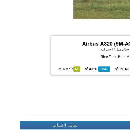
Airbus A320 (9M-A
إرسال
منذ 11 سنوات
Fibre Tank. Batu 
WMKP
at
A320
of
55
65662
سجل النشاط