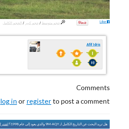
Like
حجم متوسط
/
حجم كبير
/
الحجم الكامل
Afif Idris
Comments
e
log in
or
register
to post a comment.
هل تريد البحث عن التاريخ الكامل لـ 9M-AQY والذي يعود إلى عام 1998؟
اشتر ا