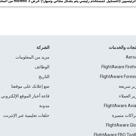
ئيسيين (التسجيل كمستخدم رئيسي يتم بشكل مجاني وسهل!) عرض 3 months من المحفوظات.
نتجات والخدمات
الشركة
Aero
مزيد من المعلومات
FlightAware Fireh
الوظائف
FlightAware Foresi
التاريخ
ير سريعة
ضع إعلانك على موقعنا
ير العملاء
قاعة أخبار الموقع الإلكتروني
FlightAware Avia
مدونة
راكات متميزة
حلقات تعليمية عبر الإنترنت
FlightAware Glo
FlightAware FBO Tool