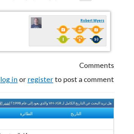
Robert Myers
Comments
e
log in
or
register
to post a comment.
هل تريد البحث عن التاريخ الكامل لـ VH-JGR والذي يعود إلى عام 1998؟
اشتر ال
التاريخ
الطائرة