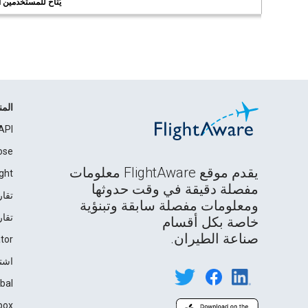
يُتاح للمستخدمين الر
الم
API
ose
يقدم موقع FlightAware معلومات
ght
مفصلة دقيقة في وقت حدوثها
تقار
ومعلومات مفصلة سابقة وتبنؤية
تقار
خاصة بكل أقسام
صناعة الطيران.
tor
اشت
bal
box