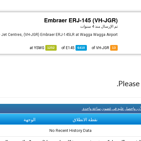
Embraer ERJ-145 (VH-JGR)
تم الإرسال
منذ 4 سنوات
e Jet Centres, (VH-JGR) Embraer ERJ-145LR at Wagga Wagga Airport.
YSWG
at
E145
of
of VH-JGR
1252
6410
13
Pleas
آن، واحصل عليه في غضون ساعة واحدة.
نقطة الانطلاق
الوجهة
No Recent History Data