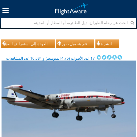
انشر هذا
قم بتحميل صورك
العودة إلى استعراض الصور
17
عدد الأصوات (
4.75
المتوسط) و
10,584
عدد المشاهدات