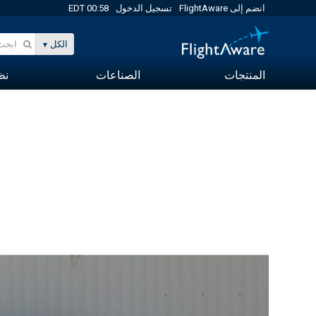
انضم إلى FlightAware
تسجيل الدخول
00:58 EDT
الكل
المنتجات
الصناعات
نظا