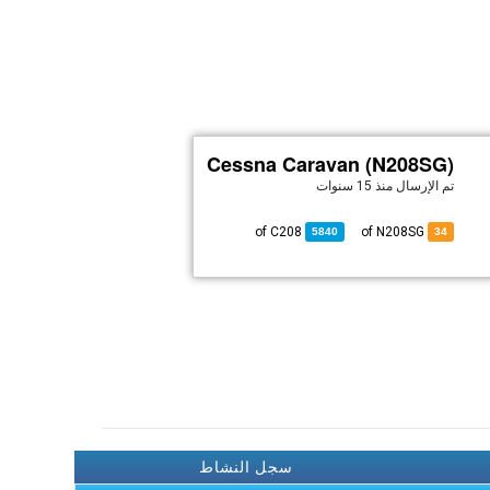
Cessna Caravan (N208SG)
تم الإرسال
منذ 15 سنوات
C208
of
of N208SG
5840
34
سجل النشاط