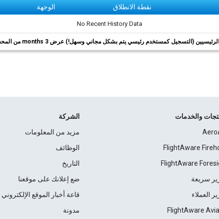
نقطة الانطلاق
الوجهة
No Recent History Data
ئيسيين (التسجيل كمستخدم رئيسي يتم بشكل مجاني وسهل!) عرض 3 months من المحفوظات.
نتجات والخدمات
الشركة
Aero
مزيد من المعلومات
FlightAware Fireh
الوظائف
FlightAware Foresi
التاريخ
ير سريعة
ضع إعلانك على موقعنا
ير العملاء
قاعة أخبار الموقع الإلكتروني
FlightAware Avia
مدونة