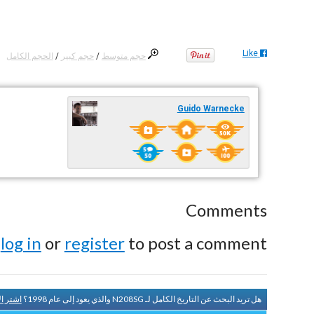
Like
حجم متوسط
/
حجم كبير
/
الحجم الكامل
Guido Warnecke
Comments
e
log in
or
register
to post a comment.
هل تريد البحث عن التاريخ الكامل لـ N208SG والذي يعود إلى عام 1998؟
اشتر ا