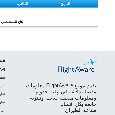
التاريخ
الطائرة
يُتاح للمستخدمين الر
الم
API
ose
يقدم موقع FlightAware معلومات
ght
مفصلة دقيقة في وقت حدوثها
تقار
ومعلومات مفصلة سابقة وتبنؤية
تقار
خاصة بكل أقسام
صناعة الطيران.
tor