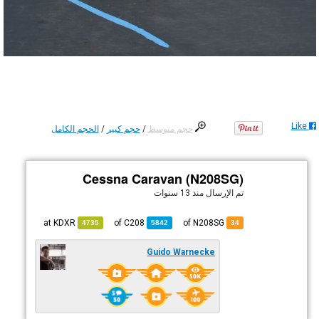
Like
حجم متوسط
/
حجم كبير
/
الحجم الكامل
Cessna Caravan (N208SG)
تم الإرسال
منذ 13 سنوات
KDXR
at
C208
of
of N208SG
4735
5842
34
Guido Warnecke