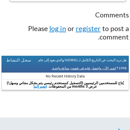
Comments
Please
log in
or
register
to post a
comment.
سجل النشاط
هل تريد البحث عن التاريخ الكامل لـ N208SG والذي يعود إلى عام
1998؟
اشتر الآن، واحصل عليه في غضون ساعة واحدة.
No Recent History Data
يُتاح للمستخدمين الرئيسيين (التسجيل كمستخدم رئيسي يتم بشكل مجاني وسهل!)
عرض 3 months من المحفوظات.
انضم إلينا