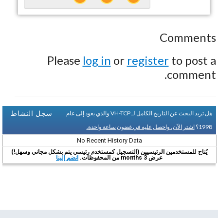
Comments
Please
log in
or
register
to post a
comment.
سجل النشاط
هل تريد البحث عن التاريخ الكامل لـ VH-TCP والذي يعود إلى عام
1998؟
اشتر الآن، واحصل عليه في غضون ساعة واحدة.
No Recent History Data
يُتاح للمستخدمين الرئيسيين (التسجيل كمستخدم رئيسي يتم بشكل مجاني وسهل!)
عرض 3 months من المحفوظات.
انضم إلينا