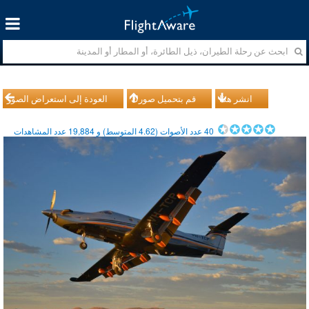
انشر هذا
قم بتحميل صورك
العودة إلى استعراض الصور
40
عدد الأصوات (
4.62
المتوسط) و
19,884
عدد المشاهدات