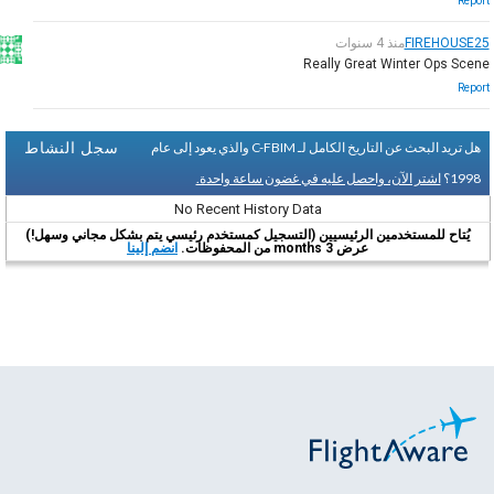
Report
FIREHOUSE25
منذ 4 سنوات
Really Great Winter Ops Scene
Report
سجل النشاط
هل تريد البحث عن التاريخ الكامل لـ C-FBIM والذي يعود إلى عام
1998؟
اشتر الآن، واحصل عليه في غضون ساعة واحدة.
No Recent History Data
يُتاح للمستخدمين الرئيسيين (التسجيل كمستخدم رئيسي يتم بشكل مجاني وسهل!)
عرض 3 months من المحفوظات.
انضم إلينا