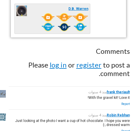
D.B. Warren
Comments
Please
log in
or
register
to post a
comment.
frank theriault
منذ 4 سنوات
With the gravel kit! Love it!
Report
Robin Rebhan
منذ 4 سنوات
Just looking at the photo I want a cup of hot chocolate. I hope you were
dressed warm ;-)