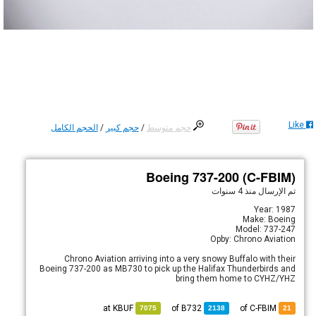
Like
حجم متوسط
/
حجم كبير
/
الحجم الكامل
Boeing 737-200 (C-FBIM)
تم الإرسال
منذ 4 سنوات
Year: 1987
Make: Boeing
Model: 737-247
Opby: Chrono Aviation
Chrono Aviation arriving into a very snowy Buffalo with their
Boeing 737-200 as MB730 to pick up the Halifax Thunderbirds and
bring them home to CYHZ/YHZ
KBUF
at
B732
of
of C-FBIM
7075
2138
21