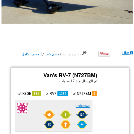
Like
حجم متوسط
/
حجم كبير
/
الحجم الكامل
Van's RV-7 (N727BM)
تم الإرسال
منذ 17 سنوات
KEGE
at
RV7
of
of N727BM
361
1385
1
jimbabwe