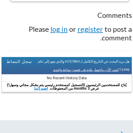
Comments
Please
log in
or
register
to post a
comment.
سجل النشاط
هل تريد البحث عن التاريخ الكامل لـ N727BM والذي يعود إلى عام
1998؟
اشتر الآن، واحصل عليه في غضون ساعة واحدة.
No Recent History Data
يُتاح للمستخدمين الرئيسيين (التسجيل كمستخدم رئيسي يتم بشكل مجاني وسهل!)
عرض 3 months من المحفوظات.
انضم إلينا