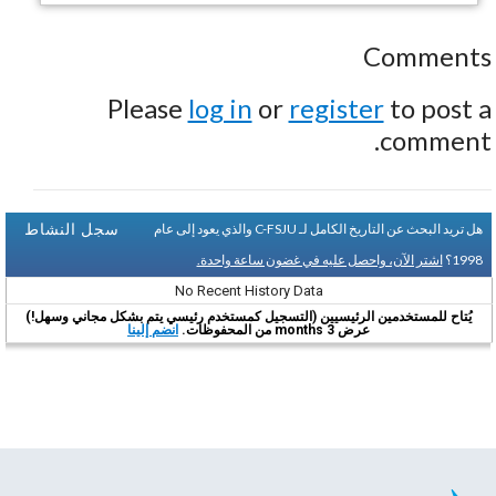
Comments
Please
log in
or
register
to post a
comment.
سجل النشاط
هل تريد البحث عن التاريخ الكامل لـ C-FSJU والذي يعود إلى عام
1998؟
اشتر الآن، واحصل عليه في غضون ساعة واحدة.
No Recent History Data
يُتاح للمستخدمين الرئيسيين (التسجيل كمستخدم رئيسي يتم بشكل مجاني وسهل!)
عرض 3 months من المحفوظات.
انضم إلينا