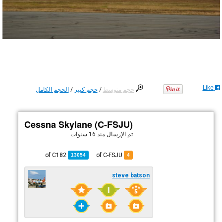
Like
حجم متوسط
/
حجم كبير
/
الحجم الكامل
Cessna Skylane (C-FSJU)
تم الإرسال
منذ 16 سنوات
C182
of
of C-FSJU
13054
4
steve batson