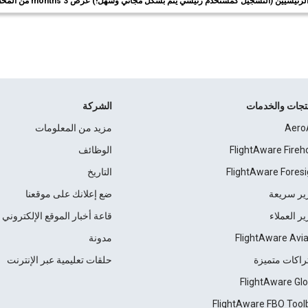
ئيسيين (التسجيل كمستخدم رئيسي يتم بشكل مجاني وسهل!) عرض 3 months من المحفوظات.
نتجات والخدمات
الشركة
Aero
مزيد من المعلومات
FlightAware Fireh
الوظائف
FlightAware Foresi
التاريخ
ير سريعة
ضع إعلانك على موقعنا
ير العملاء
قاعة أخبار الموقع الإلكتروني
FlightAware Avia
مدونة
راكات متميزة
حلقات تعليمية عبر الإنترنت
FlightAware Glo
FlightAware FBO Tool