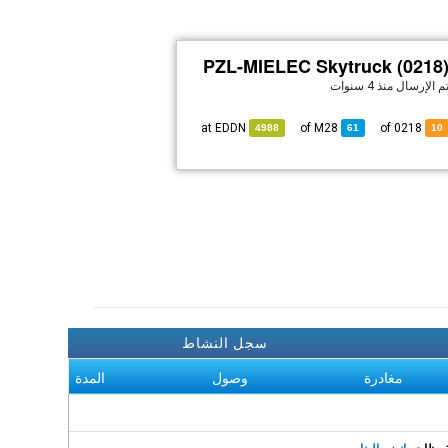
PZL-MIELEC Skytruck (0218
م الإرسال
منذ 4 سنوات
EDDN
at
M28
of
of 0218
4988
61
10
سجل النشاط
مغادرة
وصول
المدة