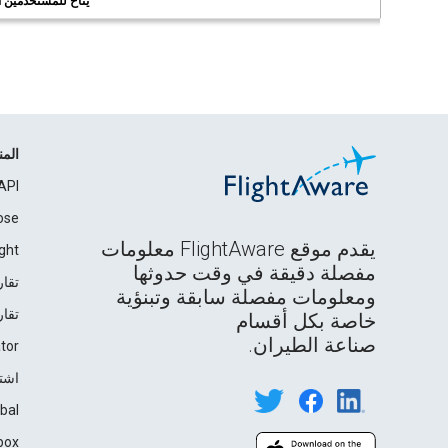
يُتاح للمستخدمين الر
الم
API
ose
يقدم موقع FlightAware معلومات
ght
مفصلة دقيقة في وقت حدوثها
تقار
ومعلومات مفصلة سابقة وتبنؤية
تقار
خاصة بكل أقسام
صناعة الطيران.
tor
اشت
bal
box