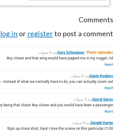
Comments
e
log in
or
register
to post a comment.
Photo Uploader
Gary Schenauer
منذ 5 سنوات
Any closer and that wing would have popped me in my noggin. lol
Report
Gavin Hughes
منذ 5 سنوات
e - instead of what we normally have to do, you can actually zoom out!
Report
Darryl Sarno
منذ 5 سنوات
being that close! Any closer and you would have been a passenger :)
Report
Dwight Hartje
منذ 5 سنوات
Epic up close shot, Gary! I love the scene on this particular C130!