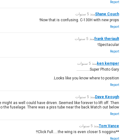
Report
Shane Couch
منذ 5 سنوات
Now that is confusing. C-130H with new props!
Report
frank theriault
منذ 5 سنوات
Spectacular!
Report
ken kemper
منذ 5 سنوات
Super Photo Gary..............
Looks like you know where to position.
Report
Dave Keough
منذ 5 سنوات
might as well could have driven. Seemed like forever to lift off. Then
o the fuselage. There was a piss tube near the back.Watch out below.
Report
Tom Vance
منذ 5 سنوات
**Click Full.....the wing is even closer 5 noggins!!
Report