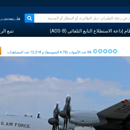
هل نسيت رقم
م إذاعة الاستطلاع التابع التلقائي (ADS-B)
تتبع الر
68
عدد الأصوات (
4.78
المتوسط) و
12,218
عدد المشاهدات