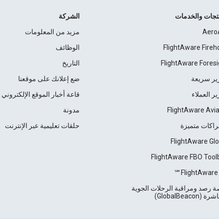
نتجات والخدمات
الشركة
Aero
مزيد من المعلومات
FlightAware Fireh
الوظائف
FlightAware Foresi
التاريخ
ير سريعة
ضع إعلانك على موقعنا
ير العملاء
قاعة أخبار الموقع الإلكتروني
FlightAware Avia
مدونة
راكات متميزة
حلقات تعليمية عبر الإنترنت
FlightAware Glo
FlightAware FBO Tool
FlightAware 
 رصد ومراقبة الرحلات الجوية
 (GlobalBeacon)