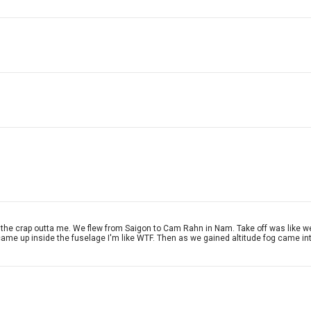
d the crap outta me. We flew from Saigon to Cam Rahn in Nam. Take off was like we 
ame up inside the fuselage I'm like WTF. Then as we gained altitude fog came int