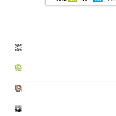
KRNO
at
C130
of