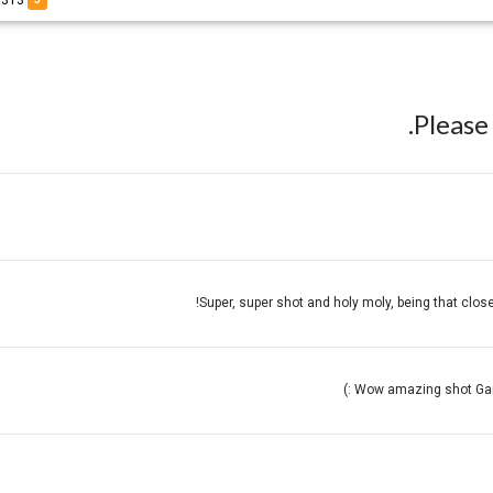
of 93-7313
Pleas
Super, super shot and holy moly, being that clos
Wow amazing shot Gary 