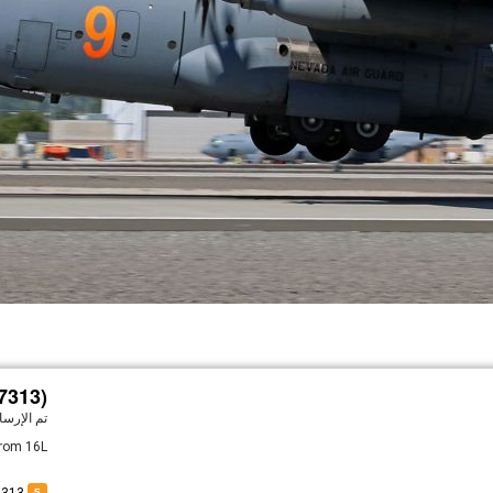
7313)
تم الإرس
rom 16L.
5