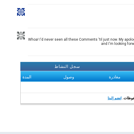
Whoa! I'd never seen all these Comments 'til just now. My apolog
and I'm looking forw
سجل النشاط
مغادرة
وصول
المدة
انضم إلينا