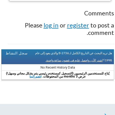
Comments
Please
log in
or
register
to post a
comment.
سجل النشاط
هل تريد البحث عن التاريخ الكامل لـ B-2736 والذي يعود إلى عام
1998؟
اشتر الآن، واحصل عليه في غضون ساعة واحدة.
No Recent History Data
يُتاح للمستخدمين الرئيسيين (التسجيل كمستخدم رئيسي يتم بشكل مجاني وسهل!)
عرض 3 months من المحفوظات.
انضم إلينا