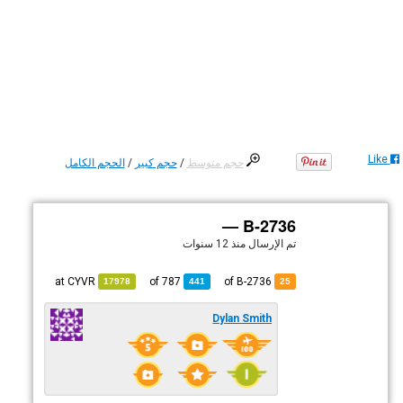
Like
حجم متوسط
/
حجم كبير
/
الحجم الكامل
B-2736 —
تم الإرسال
منذ 12 سنوات
CYVR
at
787
of
of B-2736
17978
441
25
Dylan Smith