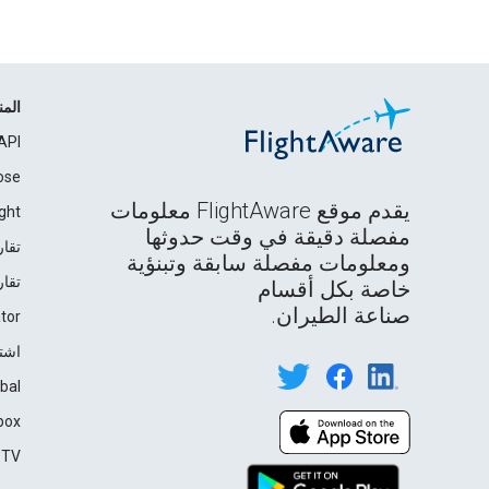
الم
API
ose
يقدم موقع FlightAware معلومات
ght
مفصلة دقيقة في وقت حدوثها
تقار
ومعلومات مفصلة سابقة وتبنؤية
تقار
خاصة بكل أقسام
صناعة الطيران.
tor
اشت
bal
box
TV℠