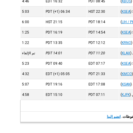
4:46
EDT
16:32
PDT
08:45
(
KBOS
)
5:03
PDT
(+1)
06:34
HST
22:30
(
KSEA
)
6:00
HST
21:15
PDT
18:14
(
LIH / P
1:25
PDT
16:19
PDT
14:54
(
KSEA
)
1:22
PDT
13:35
PDT
12:12
(
KRNO
)
)
KLAX
(
11:20
PDT
14:01
PDT
تم الإلغاء
5:23
PDT
09:40
EDT
07:17
(
KSEA
)
4:32
EDT
(+1)
05:05
PDT
21:33
(
KMCO
)
5:07
PDT
19:16
EDT
17:08
(
KSAN
)
4:58
EDT
15:10
PDT
07:11
(
KJFK
)
انضم إلينا