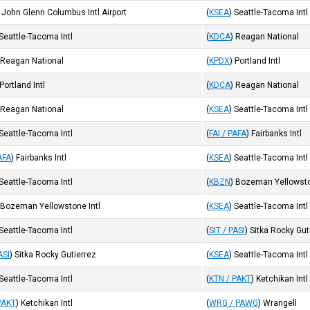
John Glenn Columbus Intl Airport
(
KSEA
)
Seattle-Tacoma Intl
Seattle-Tacoma Intl
(
KDCA
)
Reagan National
Reagan National
(
KPDX
)
Portland Intl
Portland Intl
(
KDCA
)
Reagan National
Reagan National
(
KSEA
)
Seattle-Tacoma Intl
Seattle-Tacoma Intl
(
FAI / PAFA
)
Fairbanks Intl
AFA
)
Fairbanks Intl
(
KSEA
)
Seattle-Tacoma Intl
Seattle-Tacoma Intl
(
KBZN
)
Bozeman Yellowsto
Bozeman Yellowstone Intl
(
KSEA
)
Seattle-Tacoma Intl
Seattle-Tacoma Intl
(
SIT / PASI
)
Sitka Rocky Gut
ASI
)
Sitka Rocky Gutierrez
(
KSEA
)
Seattle-Tacoma Intl
Seattle-Tacoma Intl
(
KTN / PAKT
)
Ketchikan Intl
PAKT
)
Ketchikan Intl
(
WRG / PAWG
)
Wrangell