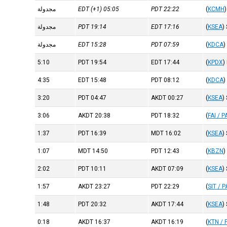
)
KCMH
(
22:22
PDT
05:05
(+1)
EDT
مجدولة
)
KSEA
(
17:16
EDT
19:14
PDT
مجدولة
)
KDCA
(
07:59
PDT
15:28
EDT
مجدولة
5:10
PDT
19:54
EDT
17:44
(
KPDX
)
4:35
EDT
15:48
PDT
08:12
(
KDCA
)
3:20
PDT
04:47
AKDT
00:27
(
KSEA
)
3:06
AKDT
20:38
PDT
18:32
(
FAI / P
1:37
PDT
16:39
MDT
16:02
(
KSEA
)
1:07
MDT
14:50
PDT
12:43
(
KBZN
)
2:02
PDT
10:11
AKDT
07:09
(
KSEA
)
1:57
AKDT
23:27
PDT
22:29
(
SIT / P
1:48
PDT
20:32
AKDT
17:44
(
KSEA
)
0:18
AKDT
16:37
AKDT
16:19
(
KTN / 