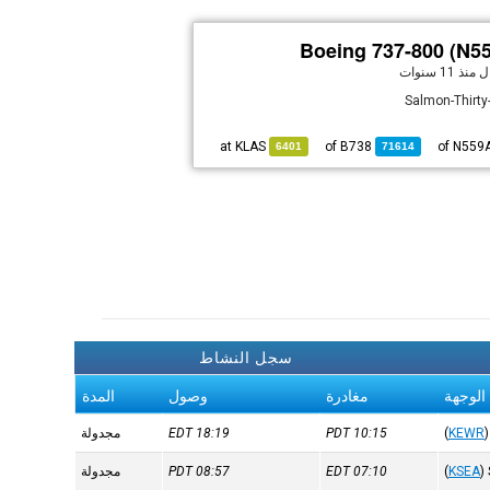
Boeing 737-800 (N5
ال
منذ 11 سنوات
Salmon-Thirt
KLAS
at
B738
of
6401
71614
سجل النشاط
الوجهة
مغادرة
وصول
المدة
)
KEWR
(
10:15
PDT
18:19
EDT
مجدولة
)
KSEA
(
07:10
EDT
08:57
PDT
مجدولة