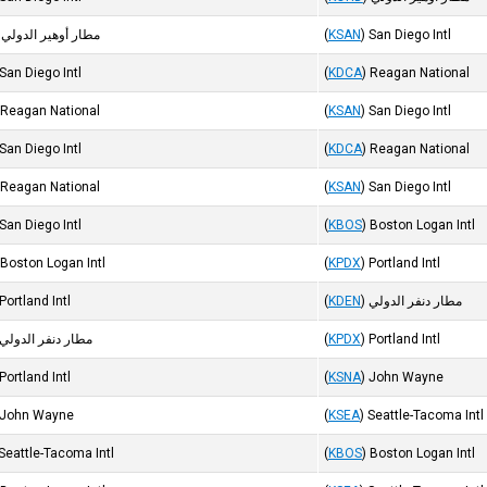
San Diego Intl
)
KSAN
(
مطار أوهير الدولي
San Diego Intl
(
KDCA
)
Reagan National
Reagan National
(
KSAN
)
San Diego Intl
San Diego Intl
(
KDCA
)
Reagan National
Reagan National
(
KSAN
)
San Diego Intl
San Diego Intl
(
KBOS
)
Boston Logan Intl
Boston Logan Intl
(
KPDX
)
Portland Intl
مطار دنفر الدولي
)
KDEN
(
Portland Intl
Portland Intl
)
KPDX
(
مطار دنفر الدولي
Portland Intl
(
KSNA
)
John Wayne
John Wayne
(
KSEA
)
Seattle-Tacoma Intl
Seattle-Tacoma Intl
(
KBOS
)
Boston Logan Intl