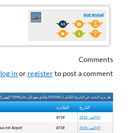
Matt Winhall
Comments
e
log in
or
register
to post a comment.
هل تريد البحث عن التاريخ الكامل لـ N559AS والذي يعود إلى عام 1998؟
اشتر ا
التاريخ
الطائرة
07-أغس-2026
B738
07-أغس-2026
B738
s Intl Airport