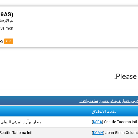
59AS)
تم الإرس
y-Salmon
of N559AS
250
Pleas
لآن، واحصل عليه في غضون ساعة واحدة.
نقطة الانطلاق
Seattle-Tacoma Intl
)
KSEA
(
مطار نيوآرك ليبرتي الدولي
Seattle-Tacoma Intl
(
KCMH
)
John Glenn Columbu