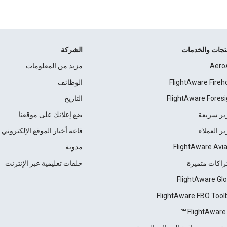
نتجات والخدمات
الشركة
Aero
مزيد من المعلومات
FlightAware Fireh
الوظائف
FlightAware Foresi
التاريخ
ير سريعة
ضع إعلانك على موقعنا
ير العملاء
قاعة أخبار الموقع الإلكتروني
FlightAware Avia
مدونة
راكات متميزة
حلقات تعليمية عبر الإنترنت
FlightAware Glo
FlightAware FBO Tool
FlightAware 