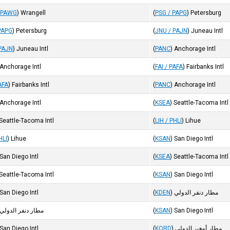
 PAWG
)
Wrangell
(
PSG / PAPG
)
Petersburg
PAPG
)
Petersburg
(
JNU / PAJN
)
Juneau Intl
PAJN
)
Juneau Intl
(
PANC
)
Anchorage Intl
Anchorage Intl
(
FAI / PAFA
)
Fairbanks Intl
AFA
)
Fairbanks Intl
(
PANC
)
Anchorage Intl
Anchorage Intl
(
KSEA
)
Seattle-Tacoma Intl
Seattle-Tacoma Intl
(
LIH / PHLI
)
Lihue
HLI
)
Lihue
(
KSAN
)
San Diego Intl
San Diego Intl
(
KSEA
)
Seattle-Tacoma Intl
Seattle-Tacoma Intl
(
KSAN
)
San Diego Intl
مطار دنفر الدولي
)
KDEN
(
San Diego Intl
San Diego Intl
)
KSAN
(
مطار دنفر الدولي
مطار أوهير الدولي
)
KORD
(
San Diego Intl