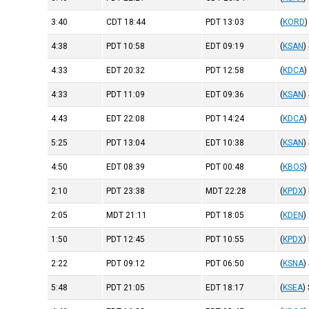
3:40
CDT
18:44
PDT
13:03
(
KORD
)
4:38
PDT
10:58
EDT
09:19
(
KSAN
)
4:33
EDT
20:32
PDT
12:58
(
KDCA
)
4:33
PDT
11:09
EDT
09:36
(
KSAN
)
4:43
EDT
22:08
PDT
14:24
(
KDCA
)
5:25
PDT
13:04
EDT
10:38
(
KSAN
)
4:50
EDT
08:39
PDT
00:48
(
KBOS
)
2:10
PDT
23:38
MDT
22:28
(
KPDX
)
2:05
MDT
21:11
PDT
18:05
(
KDEN
)
1:50
PDT
12:45
PDT
10:55
(
KPDX
)
2:22
PDT
09:12
PDT
06:50
(
KSNA
)
5:48
PDT
21:05
EDT
18:17
(
KSEA
)