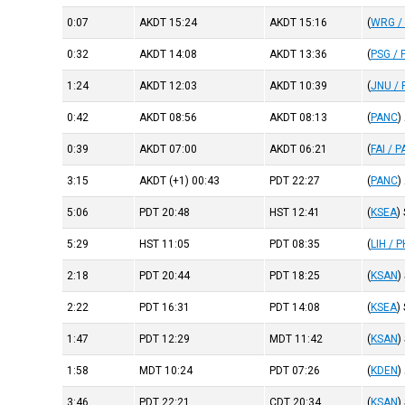
0:07
AKDT
15:24
AKDT
15:16
(
WRG /
0:32
AKDT
14:08
AKDT
13:36
(
PSG / 
1:24
AKDT
12:03
AKDT
10:39
(
JNU / 
0:42
AKDT
08:56
AKDT
08:13
(
PANC
)
0:39
AKDT
07:00
AKDT
06:21
(
FAI / P
3:15
AKDT
(+1)
00:43
PDT
22:27
(
PANC
)
5:06
PDT
20:48
HST
12:41
(
KSEA
)
5:29
HST
11:05
PDT
08:35
(
LIH / P
2:18
PDT
20:44
PDT
18:25
(
KSAN
)
2:22
PDT
16:31
PDT
14:08
(
KSEA
)
1:47
PDT
12:29
MDT
11:42
(
KSAN
)
1:58
MDT
10:24
PDT
07:26
(
KDEN
)
3:46
PDT
22:21
CDT
20:34
(
KSAN
)