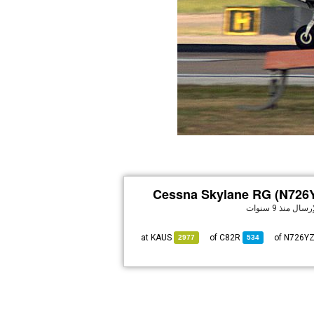
Cessna Skylane RG (N726
لإرسال
منذ 9 سنوات
KAUS
at
C82R
of
2977
534