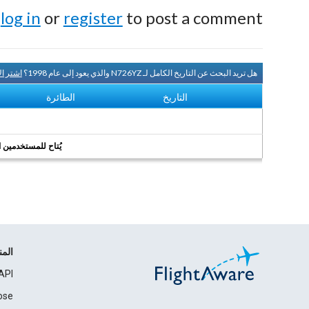
e
log in
or
register
to post a comment.
هل تريد البحث عن التاريخ الكامل لـ N726YZ والذي يعود إلى عام 1998؟
اشتر ا
التاريخ
الطائرة
يُتاح للمستخدمين الر
الم
API
ose