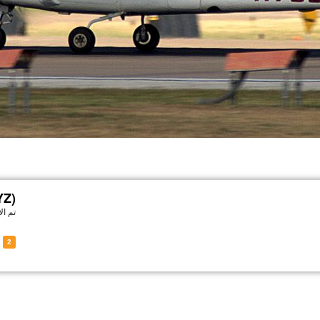
YZ)
تم ا
of N726YZ
2