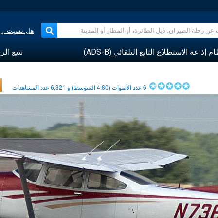
هل نسيت رقم
م إذاعة الاستطلاع التابع التلقائي (ADS-B)
تتبع الر
6
عدد الأصوات (
4.80
المتوسط) و
6,321
عدد المشاهدات