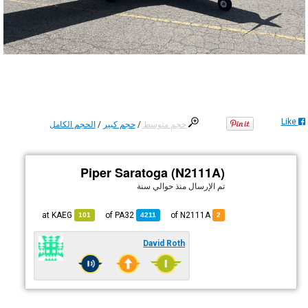
Like
حجم متوسط
/
حجم كبير
/
الحجم الكامل
Piper Saratoga (N2111A)
تم الإرسال
منذ حوالي سنة
KAEG
at
PA32
of
of N2111A
101
4211
2
David Roth