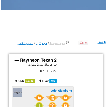
Like
حجم متوسط
/
حجم كبير
/
الحجم الكامل
Raytheon Texan 2 —
تم الإرسال
منذ 2 سنوات
11-12-23 5-R
KIND
at
TEX2
of
10731
483
John Giambone