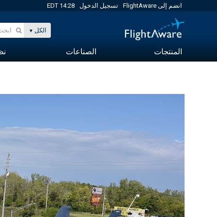
انضم إلى FlightAware
تسجيل الدخول
14:28 EDT
الكل
المنتجات
الصناعات
نظا