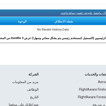
لآن، واحصل عليه في غضون ساعة واحدة.
نقطة الانطلاق
الوجهة
No Recent History Data
ئيسيين (التسجيل كمستخدم رئيسي يتم بشكل مجاني وسهل!) عرض 3 months من المحفوظات.
نتجات والخدمات
الشركة
Aero
مزيد من المعلومات
FlightAware Fireh
الوظائف
FlightAware Foresi
التاريخ
ير سريعة
ضع إعلانك على موقعنا