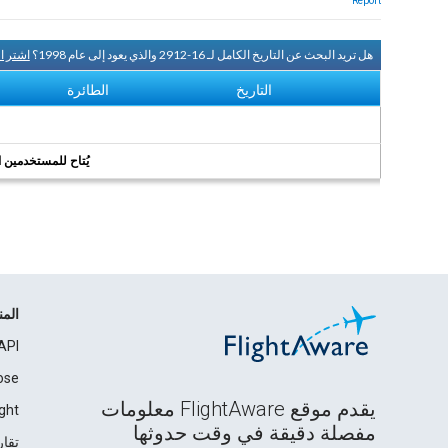
Report
هل تريد البحث عن التاريخ الكامل لـ 16-2912 والذي يعود إلى عام 1998؟
اشتر ا
التاريخ
الطائرة
يُتاح للمستخدمين الر
الم
API
ose
يقدم موقع FlightAware معلومات
ght
مفصلة دقيقة في وقت حدوثها
تقار