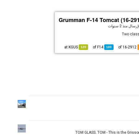
Grumman F-14 Tomcat (16-291
لإرسال
منذ 2 سنوات
Two clas
KGUS
at
F14
of
of 16-2912
120
180