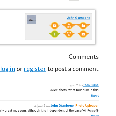
John Giambone
Comments
e
log in
or
register
to post a comment.
Tom Glass
منذ 2 سنوات
Nice shots, what museum is this?
Report
Photo Uploader
John Giambone
منذ 2 سنوات
@TOM GLASS. TOM - This is the Grissom Air Reserve Base in Peru Indiana, about 60 miles north of Indianapolis. It's a really great museum, although it is independent of the base/Air Force