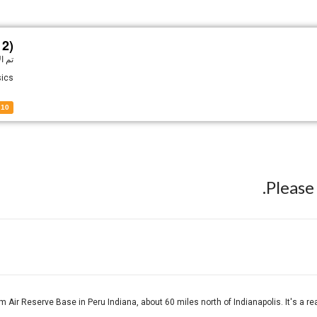
2)
تم ا
sics
10
Pleas