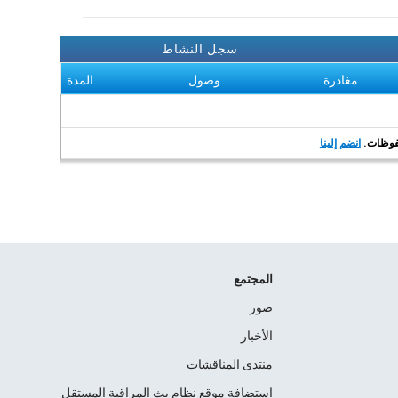
سجل النشاط
مغادرة
وصول
المدة
انضم إلينا
المجتمع
صور
الأخبار
منتدى المناقشات
استضافة موقع نظام بث المراقبة المستقل