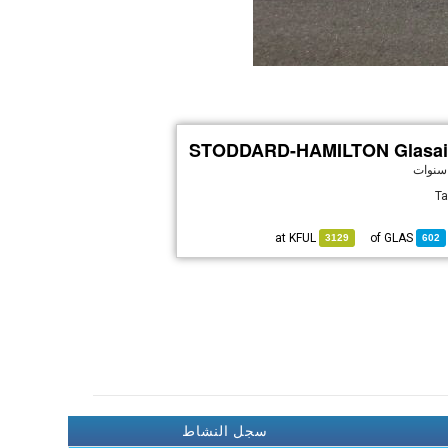
STODDARD-HAMILTON Glasair
Ta
KFUL
at
GLAS
of
3129
602
سجل النشاط