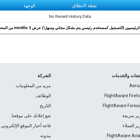
نقطة الانطلاق
الوجهة
No Recent History Data
ئيسيين (التسجيل كمستخدم رئيسي يتم بشكل مجاني وسهل!) عرض 3 months من المحفوظات.
نتجات والخدمات
الشركة
Aero
مزيد من المعلومات
FlightAware Fireh
الوظائف
FlightAware Foresi
التاريخ
ير سريعة
ضع إعلانك على موقعنا
ير العملاء
قاعة أخبار الموقع الإلكتروني
FlightAware Avia
مدونة