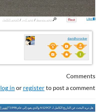
Like
حجم متوسط
/
حجم كبير
/
الحجم الكامل
davidhcrocker
Comments
e
log in
or
register
to post a comment.
هل تريد البحث عن التاريخ الكامل لـ N129CF والذي يعود إلى عام 1998؟
اشتر ا