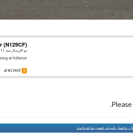
 (N129CF)
تم الإرسال
منذ 11 سنوات
xiing at Fullerton
of N129CF
3
Pleas
لآن، واحصل عليه في غضون ساعة واحدة.