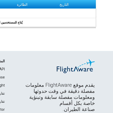
التاريخ
الطائرة
يُتاح للمستخدمين الر
الم
API
ose
يقدم موقع FlightAware معلومات
ght
مفصلة دقيقة في وقت حدوثها
تقار
ومعلومات مفصلة سابقة وتبنؤية
تقار
خاصة بكل أقسام
صناعة الطيران.
tor