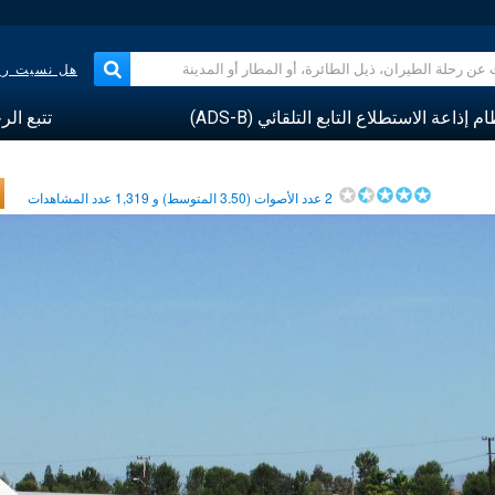
هل نسيت رقم
م إذاعة الاستطلاع التابع التلقائي (ADS-B)
تتبع الر
2
عدد الأصوات (
3.50
المتوسط) و
1,319
عدد المشاهدات