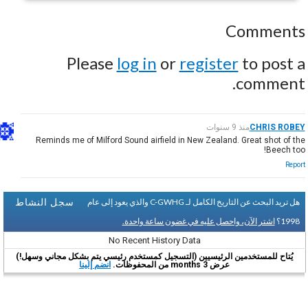
Comments
Please
log in
or
register
to post a
comment.
CHRIS ROBEY
منذ 9 سنوات
Reminds me of Milford Sound airfield in New Zealand. Great shot of the
Beech too!
Report
سجل النشاط
هل تريد البحث عن التاريخ الكامل لـ C-GWHG والذي يعود إلى عام
1998؟
اشتر الآن، واحصل عليه في غضون ساعة واحدة.
No Recent History Data
يُتاح للمستخدمين الرئيسيين (التسجيل كمستخدم رئيسي يتم بشكل مجاني وسهل!)
عرض 3 months من المحفوظات.
انضم إلينا