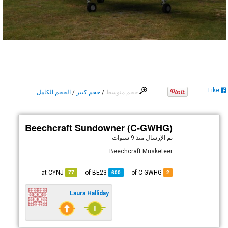
Like
حجم متوسط
/
حجم كبير
/
الحجم الكامل
Beechcraft Sundowner (C-GWHG)
تم الإرسال
منذ 9 سنوات
Beechcraft Musketeer
CYNJ
at
BE23
of
of C-GWHG
77
600
2
Laura Halliday