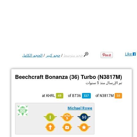
Like
حجم متوسط
/
حجم كبير
/
الحجم الكامل
Beechcraft Bonanza (36) Turbo (N3817M)
تم الإرسال
منذ 5 سنوات
KHRL
at
BT36
of
of N3817M
49
117
10
Michael Rowe