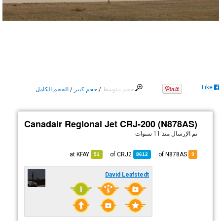
Like
حجم متوسط
/
حجم كبير
/
الحجم الكامل
Canadair Regional Jet CRJ-200 (N878AS)
تم الإرسال
منذ 11 سنوات
KFAY
at
CRJ2
of
of N878AS
51
8612
9
David Leafstedt