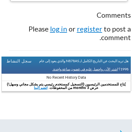
Comments
Please
log in
or
register
to post a
comment.
سجل النشاط
هل تريد البحث عن التاريخ الكامل لـ N878AS والذي يعود إلى عام
1998؟
اشتر الآن، واحصل عليه في غضون ساعة واحدة.
No Recent History Data
يُتاح للمستخدمين الرئيسيين (التسجيل كمستخدم رئيسي يتم بشكل مجاني وسهل!)
عرض 3 months من المحفوظات.
انضم إلينا