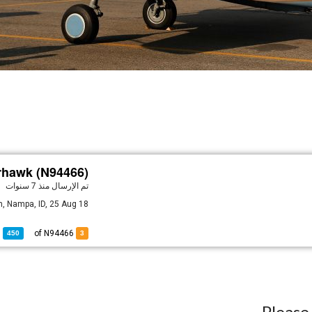
hawk (N94466)
تم الإرسال
منذ 7 سنوات
, Nampa, ID, 25 Aug 18
0
of
of N94466
450
3
Pleas