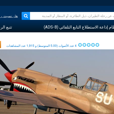
هل نسيت رقم
م إذاعة الاستطلاع التابع التلقائي (ADS-B)
تتبع الر
4
عدد الأصوات (
5.00
المتوسط) و
1,915
عدد المشاهدات