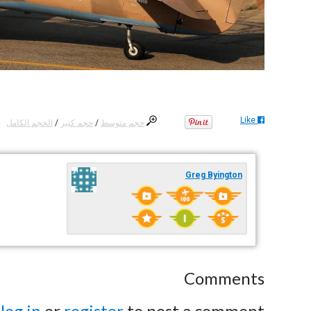
Like
حجم متوسط
/
حجم كبير
/
الحجم الكامل
Greg Byington
Comments
e
log in
or
register
to post a comment.