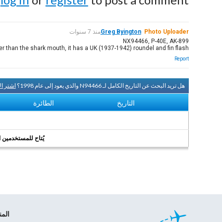
Photo Uploader
Greg Byington
منذ 7 سنوات
NX94466, P-40E, AK-899
r than the shark mouth, it has a UK (1937-1942) roundel and fin flash.
Report
هل تريد البحث عن التاريخ الكامل لـ N94466 والذي يعود إلى عام 1998؟
اشتر ا
التاريخ
الطائرة
يُتاح للمستخدمين الر
الم