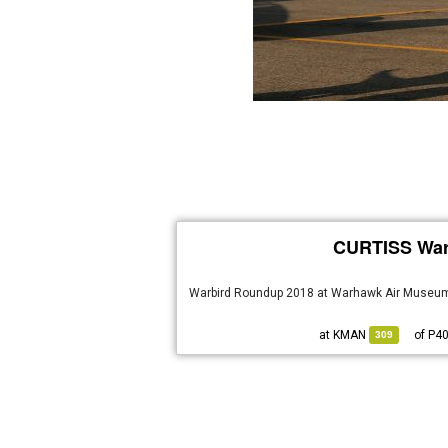
CURTISS War
Warbird Roundup 2018 at Warhawk Air Museum
KMAN
at
P4
309