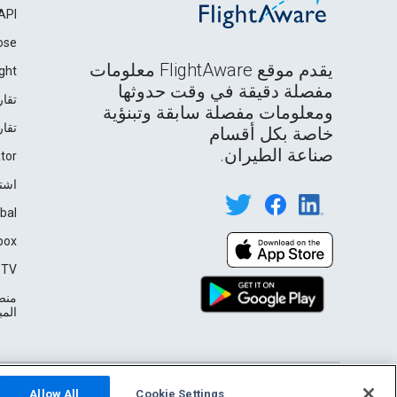
API
ose
يقدم موقع FlightAware معلومات
ght
مفصلة دقيقة في وقت حدوثها
تقار
ومعلومات مفصلة سابقة وتبنؤية
تقار
خاصة بكل أقسام
صناعة الطيران.
tor
اشت
bal
box
TV℠
منصة
المباشرة
English (USA)
Privacy
Terms of Use
2026 FlightAware
Allow All
Cookie Settings