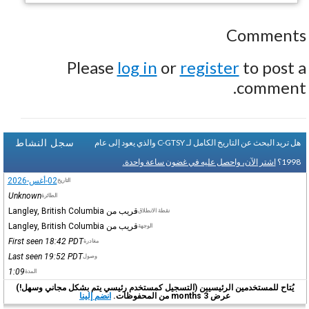
Comments
Please
log in
or
register
to post a
comment.
سجل النشاط
هل تريد البحث عن التاريخ الكامل لـ C-GTSY والذي يعود إلى عام
1998؟
اشتر الآن، واحصل عليه في غضون ساعة واحدة.
02-أغس-2026
التاريخ
Unknown
الطائرة
قريب من Langley, British Columbia
نقطة الانطلاق
قريب من Langley, British Columbia
الوجهة
First seen 18:42
PDT
مغادرة
Last seen 19:52
PDT
وصول
1:09
المدة
يُتاح للمستخدمين الرئيسيين (التسجيل كمستخدم رئيسي يتم بشكل مجاني وسهل!)
عرض 3 months من المحفوظات.
انضم إلينا