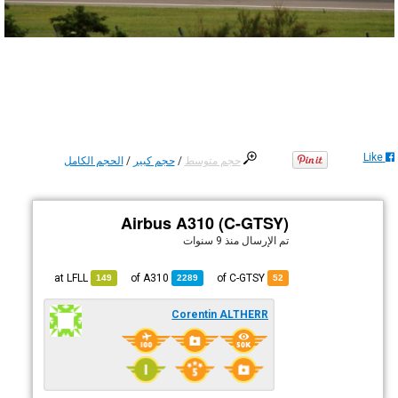
Like
حجم متوسط
/
حجم كبير
/
الحجم الكامل
Airbus A310 (C-GTSY)
تم الإرسال
منذ 9 سنوات
LFLL
at
A310
of
of C-GTSY
149
2289
52
Corentin ALTHERR