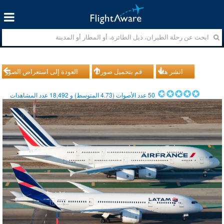
انشر هذا
قم بتحميل صورك
العودة إلى استعراض الصور
50
عدد الأصوات (
4.73
المتوسط) و
18,492
عدد المشاهدات