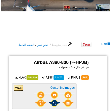
Like
حجم متوسط
/
حجم كبير
/
الحجم الكامل
Airbus A380-800 (F-HPJB)
تم الإرسال
منذ 6 سنوات
KLAX
at
A388
of
of F-HPJB
104840
21475
269
CenterlineImages