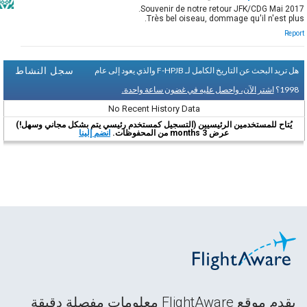
Souvenir de notre retour JFK/CDG Mai 2017.
Très bel oiseau, dommage qu'il n'est plus.
Report
سجل النشاط
هل تريد البحث عن التاريخ الكامل لـ F-HPJB والذي يعود إلى عام
1998؟
اشتر الآن، واحصل عليه في غضون ساعة واحدة.
No Recent History Data
يُتاح للمستخدمين الرئيسيين (التسجيل كمستخدم رئيسي يتم بشكل مجاني وسهل!)
عرض 3 months من المحفوظات.
انضم إلينا
يقدم موقع FlightAware معلومات مفصلة دقيقة