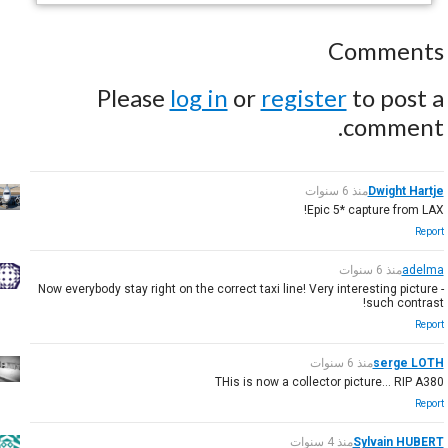
Comments
Please
log in
or
register
to post a
comment.
Dwight Hartje
منذ 6 سنوات
Epic 5* capture from LAX!
Report
adelma
منذ 6 سنوات
Now everybody stay right on the correct taxi line! Very interesting picture -
such contrast!
Report
serge LOTH
منذ 6 سنوات
THis is now a collector picture… RIP A380
Report
Sylvain HUBERT
منذ 4 سنوات