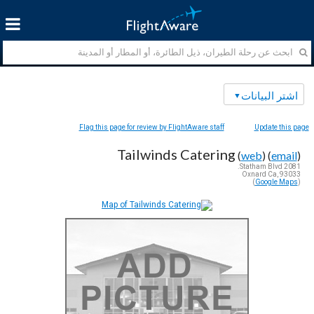
اشتر البيانات
Flag this page for review by FlightAware staff
Update this page
Tailwinds Catering
(
web
) (
email
)
2081 Statham Blvd.
Oxnard Ca, 93033
)
Google Maps
(