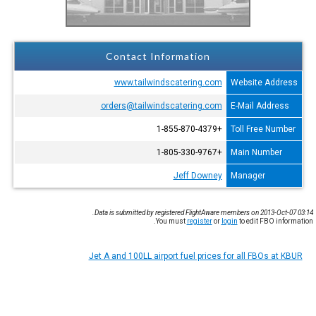
Contact Information
www.tailwindscatering.com
Website Address
orders@tailwindscatering.com
E-Mail Address
+1-855-870-4379
Toll Free Number
+1-805-330-9767
Main Number
Jeff Downey
Manager
Data is submitted by registered FlightAware members on 2013-Oct-07 03:14.
You must
register
or
login
to edit FBO information.
Jet A and 100LL airport fuel prices for all FBOs at KBUR