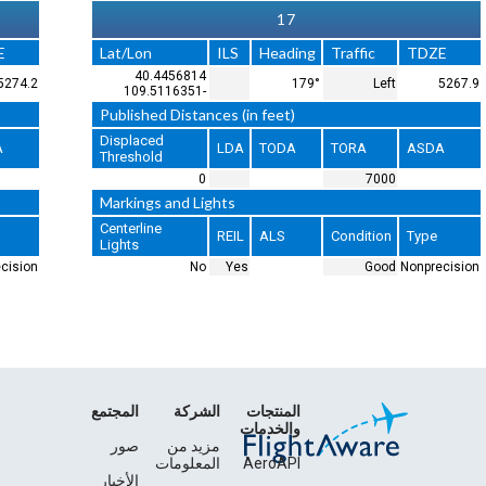
35
Lat/Lon
ILS
Heading
Traffic
40.4264744
359°
L
-109.5112103
Published Distances (in feet)
Displaced
LDA
TODA
TORA
Threshold
0
70
Markings and Lights
Centerline
REIL
ALS
Conditi
Lights
No
Yes
Go