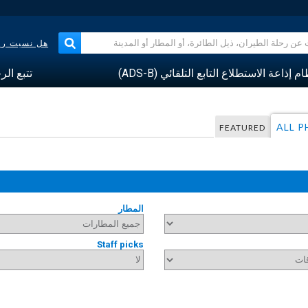
هل نسيت رقم
م إذاعة الاستطلاع التابع التلقائي (ADS-B)
تتبع الر
ALL 
FEATURED
المطار
Staff picks