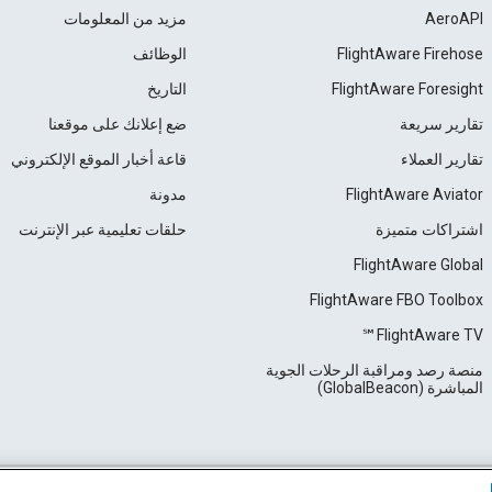
AeroAPI
مزيد من المعلومات
FlightAware Firehose
الوظائف
FlightAware Foresight
التاريخ
تقارير سريعة
ضع إعلانك على موقعنا
تقارير العملاء
قاعة أخبار الموقع الإلكتروني
FlightAware Aviator
مدونة
اشتراكات متميزة
حلقات تعليمية عبر الإنترنت
FlightAware Global
FlightAware FBO Toolbox
FlightAware TV℠
منصة رصد ومراقبة الرحلات الجوية
المباشرة (GlobalBeacon)