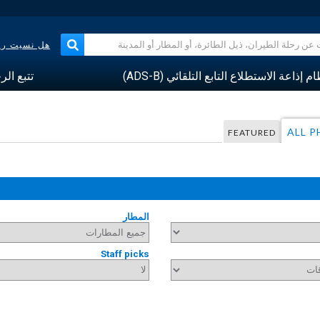
هل نسيت رقم
م إذاعة الاستطلاع التابع التلقائي (ADS-B)
تتبع الر
ALL 
FEATURED
المطار
Staff picks